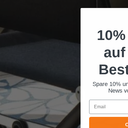
10% 
auf
Bes
Spare 10% un
News vo
Email
C