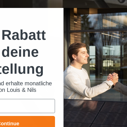
Rabatt
 deine
tellung
d erhalte monatliche
n Louis & Nils
ontinue