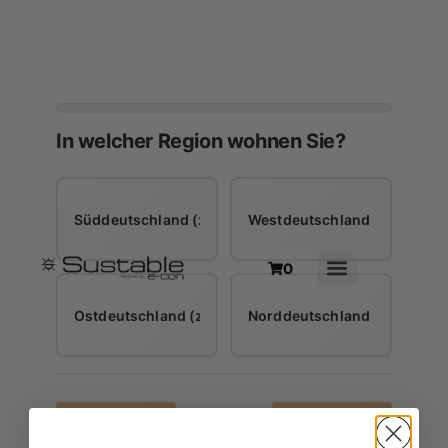
In welcher Region wohnen Sie?
Süddeutschland (z.B. Bayern, Ba-Wü)
Westdeutschland (z.B. NRW, 
0
Ostdeutschland (z.B. Sachsen, Brandenburg)
Norddeutschland (z.B. SH, 
Zurück
Weiter